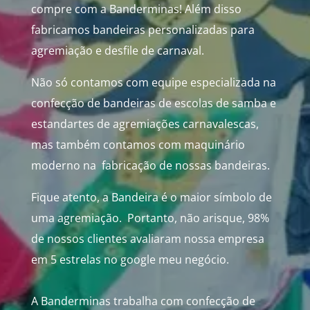
compre com a Banderminas! Além disso
fabricamos bandeiras personalizadas para
agremiação e desfile de carnaval.
Não só c
ontamos com equipe especializada na
confecção de bandeiras de escolas de samba e
estandartes de agremiações carnavalescas,
mas também contamos com maquinário
moderno na fabricação de nossas bandeiras.
Fique atento, a Bandeira é o maior símbolo de
uma agremiação. Portanto, não arisque,
98%
de nossos clientes avaliaram nossa empresa
em 5 estrelas no google meu negócio.
A Banderminas trabalha com confecção de