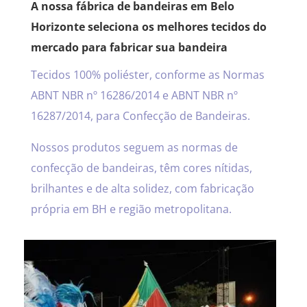
A nossa fábrica de bandeiras em Belo
Horizonte seleciona os melhores tecidos do
mercado para fabricar sua bandeira
Tecidos 100% poliéster, conforme as Normas
ABNT NBR nº 16286/2014 e ABNT NBR nº
16287/2014, para Confecção de Bandeiras.
Nossos produtos seguem as normas de
confecção de bandeiras, têm cores nítidas,
brilhantes e de alta solidez, com fabricação
própria em BH e região metropolitana.